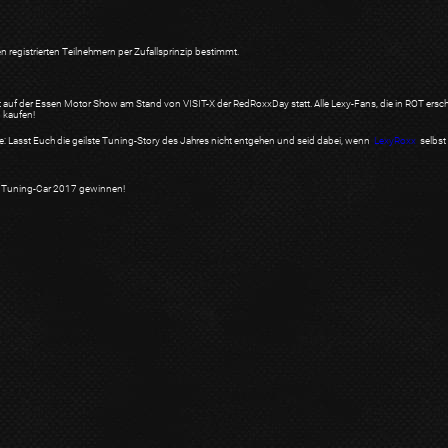
registrierten Teilnehmern per Zufallsprinzip bestimmt.
auf der Essen Motor Show am Stand von VISIT-X der RedRoxxDay statt. Alle Lexy-Fans, die in ROT ersch
 kaufen!
 Lasst Euch die geilste Tuning-Story des Jahres nicht entgehen und seid dabei, wenn
LexyRoxx
selbst
ste Tuning-Car 2017 gewinnen!