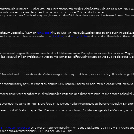
em ziemlich versauten Türchen am Tag. Hier präsentieren wir dir die heißesten Girls, die es in den VIS
u willst wissen, wessen feuchtes Törchen wir für dich öffnen? Schau doch mal rein!
tung: Wenn du ein Geschenk verpasst, kannst du das Päckchen nicht mehr im Nachhinein öffnen. Also
sich zum Beispiel auf Camgirl
NinaVegas
freuen. Und ein Paar süße Zuckerstangen sind auch im Spiel. Di
m Weihnachtsmann höchstpersönlich und
SexyLeni
, und
Jenny-Stella
sind unter den Glücklichen. Um an die
aufkommende Langeweile besonders schnell auf. Nicht nur unsere Camgirls freuen sich in den kalten Tage
r das ist natürlich kein Problem, wir wissen wie immer zu Helfen und verraten dir, wie du dir selbst und De
 Natürlich nicht – teilst du dir die Vorbereitungen allerdings mit ihr auf, wird dir der Begriff Belohn
 besonders sexy an? Das kannst du ändern. Reiß ihr beim Backen die Schürze runter oder verführe sie
iet der Partner vor der auf dem Rücken liegenden Partnerin und diese hebt ihren Po auf dessen Schenkel, w
ihnachtsbaums im Auto. Ergreife die Initiative und verführe deine Liebste bei einem Quickie. Ein spont
uen rund 20 Mal am Tag an Sex. Das sind immerhin noch rund 14 Mal weniger als bei Männern, jedoch ver
ISIT-X Adventskalender
. Und weil ein Kalender natürlich nicht genug ist, kannst du dir 12 VISIT-X Girls so
e mit dem Adventskalender 2017 und den VISIT-X Girls!