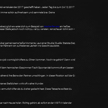
IT-X Adventskalender 2017 geschafft haben. Jeden Tag bis zum 24.12.2017
 sei immer schön aufmerksam und sammele brav Deine
esbezüglich erwartet dich zum Beispiel von
Aische-Pervers
ein heißes
ser Stelle jedoch noch nicht zu viel zu verraten, reinschauen lohnt sich –
n über gemeinsame heiße Momente. Laut einer Studie (Quelle: Statista Dez.
iner Partnerin ein zufriedenes Lächeln ins Gesicht zauberst.
ungs-Blowjob womöglich öfters zu Ohren kommen. Noch nie gehört? Dann wird
 auf dem heimischen Esszimmer-Tisch! Spontanität kommt oft am besten
ährend ihre Beine den Partner umschlingen. In dieser Position soll der G-
anes Stelldichein wirkt oft wahre Wunder.
mutlich öfter als du bisher gedacht hast. Diese Tatsache solltest du
gar nach Hause holen. Richtig gehört, ab sofort ist der VISIT-X Kalender