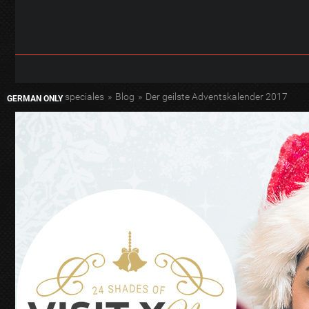
Inicio
»
Especiales
»
Blog
»
Der geilste Adventskalender 2017
GERMAN ONLY