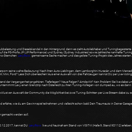
bbelastung und Dieselskandal in den Hintergrund, denn es zieht Autoliebhaber und Tuningbegeisterte a
auf die PS-Profis JP (JP Performance) und Sydney (Sydney Industries) sowie zahlreiche namhafte Tuning
orno-Sternchen
LexyRoxx
gemeinsame Sache machen und das geilste Tuning-Projekt des Jahres starte
 Carporn seine wahre Bedeutung! Nach ihren Auto-Lieblingen, dem Lamborghini Huracàn und dem Merce
 Mini, Ford? Lass Dich überraschen! Aus einer Auswahl von drei Fahrzeugen kannst DU per Live-Votin
ustand der Vergangenheit angehören. Tieferlegen? Neue Felgen? Airride-Kit? Kein Problem! Sei live dabe
 unternimmt Lexy einen Grenztrip nach Österreich zu ihren Tuning-Kollegen von dumped.eu, wo es dann in
exklusiven Auswahl der Community die Möglichkeit bei zwei Tuning-Schritten per Live-Stream dabei zu sei
nd erfahre, wie du am Gewinnspiel teilnehmen und vielleicht schon bald Dein Traumauto in Deiner Garage
er gemacht werden soll.
10.12.2017, kannst DU
LexyRoxx
live und hautnah am Stand von VISIT-X (Halle 9, Stand 9D112) erlebe