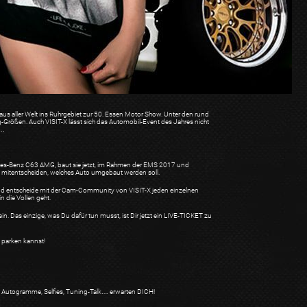
us aller Welt ins Ruhrgebiet zur 50. Essen Motor Show. Unter den rund
-Größen. Auch VISIT-X lässt sich das Automobil-Event des Jahres nicht
n…
des-Benz C63 AMG, baut sie jetzt, im Rahmen der EMS 2017 und
g mitentscheiden, welches Auto umgebaut werden soll.
i und entscheide mit der Cam-Community von VISIT-X jeden einzelnen
 die Vollen geht.
n. Das einzige, was Du dafür tun musst, ist Dir jetzt ein LIVE-TICKET zu
 parken kannst!
n. Autogramme, Selfies, Tuning-Talk… erwarten DICH!