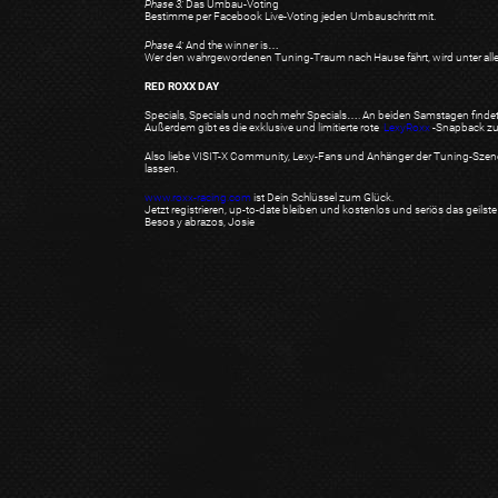
Phase 3:
Das Umbau-Voting
Bestimme per Facebook Live-Voting jeden Umbauschritt mit.
Phase 4:
And the winner is…
Wer den wahrgewordenen Tuning-Traum nach Hause fährt, wird unter allen 
RED ROXX DAY
Specials, Specials und noch mehr Specials…. An beiden Samstagen findet 
Außerdem gibt es die exklusive und limitierte rote
LexyRoxx
-Snapback zu
Also liebe VISIT-X Community, Lexy-Fans und Anhänger der Tuning-Szene:
lassen.
www.roxx-racing.com
ist Dein Schlüssel zum Glück.
Jetzt registrieren, up-to-date bleiben und kostenlos und seriös das geil
Besos y abrazos,
Josie