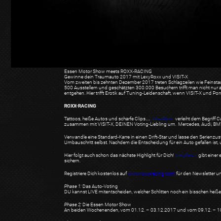
Essen Motor Show meets ROXX-RACING
Gewinne dein Traumauto 2017 mit LexyRoxx und VISIT-X
Vom zweiten bis zehnten Dezember 2017 treten Schlagzeilen wie Feinstau
500 Ausstellern und geschätzten 300.000 Besuchern trifft man nicht nur 
entgehen. Hier trifft Erotik auf Tuning-Leidenschaft, wenn VISIT-X und P
ROXX-RACING
Tattoos, heiße Autos und scharfe Clips…
LexyRoxx
verleiht dem Begriff
zusammen mit VISIT-X, DEINEN Voting-Liebling um. Mercedes, Audi, BMW,
Verwandle eine Standard-Karre in einen Drift-Star und lasse den Serienz
Umbauschritt selbst. Nachdem die Entscheidung für ein Auto gefallen ist,
Hier folgt auch schon das nächste Highlight für Dich!
LexyRoxx
gibt einer 
sichern.
Registriere Dich kostenlos auf
www.roxx-racing.com
für den Newsletter u
Phase 1:
Das Auto-Voting
DU kannst LIVE mitentscheiden, welcher Schlitten noch ein bisschen heiß
Phase 2:
Die Essen Motor Show
An beiden Wochenenden, vom 01.12. – 03.12.2017 und vom 09.12. – 