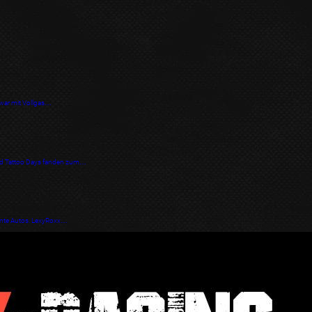
 zwar mit Vollgas…
 und Tattoo Days fanden zum…
tunte Autos. LexyRoxx…