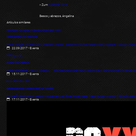
» Zum
Kalender 2018
Besos y abrazos,
Angelina
Artículos similares
MimiSweets verrückter 48 Stunden-Ritt auf dem „Lolla“
#VISIT-X GOES LOLLAPALOOZA
Die Aussage „Ich steh voll auf Reiten und 69“, bleibt im VISIT-X Team nicht ungehört. Galopp! Und
22.09.2017
•
Events
VISIT-X goes to…
Custom Days Mallorca
Die Event-Reihe „VISIT-X goes to…” machte Station bei den Custom Days auf Mallorca. Die Biker
15.11.2017
•
Events
Essen Motorshow 2017:
Amateurpornostar LexyRoxx trifft auf Carporn
Du weißt doch schon genau wer gemeint ist! Rote lange Haare, blaue Augen und ein Faible für ge
17.11.2017
•
Events