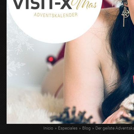
Inicio
»
Especiales
»
Blog
»
Der geilste Advents