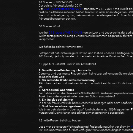
24 Shades of VISIT-XMAS:
Der geilste Adventskalender 2017
Der
VISIT-X Adventskalender 2017
startet zum 01.12.2017 mit jeweils ein
hast du die Chance auf einen heißen Gratis-Clip oder einen Mega Bonus! D
Wenn du schnell genug bist, bekommst du das alles geschenkt. Aber Ach
Adventsüberraschungen ein.
50 Shades Who?
Wer bei
24 Shades of VISIT-XMAS
nun an Lack und Leder denkt, der darf 
Weihnachtsgeschenk. Einige unserer Girls bekommen sogar Besuch vo
versprochen!
Wie hältst du dich im Winter warm?
Bettsport ist natürlich eine gute Option und löst die über die Feiertage 
2016) steigt jedoch, vor allem in der Weihnachtszeit der Frust im Bett. Abe
5 Tipps für Lust statt Frust in der Adventszeit
1. Du willst eine Belohnung – hol sie dir
Genervte und gestresste Frauen haben keine Lust auf versaute Spielereien?
es aber höchste Zeit!
2. Sei selbst die Weihnachtsüberraschung
Plätzchen backen und Weihnachtsbaum schmücken hört sich für dich nicht
an.
3. Apropos mal was Neues
Kennst du schon die chinesische Schlittenfahrt? Bei dieser Sexposition kn
Punkt besonders gut stimuliert werden. Schon ausprobiert?
4. Ein Quickie geht immer
In der Kaufhaus Umkleide beim Geschenke besorgen oder beim Kauf eines We
5. Sind Frauen schwanzgesteuert?
Wie bitte, geht das denn überhaupt? Und ob, denn laut GQ-Mag denken Fra
nutzen und Deine Karten unbedingt dementsprechend ausspielen.
12 heiße Frauen bei dir zu Hause
Jede Menge versaute Weihnachtsengel findest du natürlich vor allem im
V
2018 in unserem Shop für dich verfügbar. Wir wünschen dir geile Moment